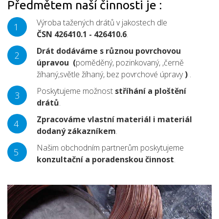
Předmětem naší činnosti je :
Výroba tažených drátů v jakostech dle
1
ČSN 426410.1 - 426410.6
.
D
rát dodáváme s různou povrchovou
2
úpravou (
poměděný, pozinkovaný, ,černě
žíhaný,světle žíhaný, bez povrchové úpravy
)
.
Poskytujeme možnost
stříhání a ploštění
3
drátů
.
Zpracováme
vlastní materiál i materiál
4
dodaný zákazníkem
.
Našim obchodním partnerům poskytujeme
5
konzultační a poradenskou činnost
.