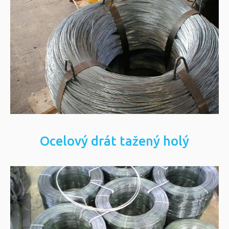
Ocelový drát Brémské kruhy
Ocelový drát černě žíhaný, světle
žíhaný.
Více informací
Ocelový drát tažený holý