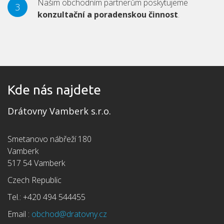
Našim obchodním partnerům poskytujeme
3
konzultační a poradenskou činnost
.
Kde nás najdete
Drátovny Vamberk s.r.o.
Smetanovo nábřeží 180
Vamberk
517 54 Vamberk
Czech Republic
Tel.: +420 494 544455
Email :
obchod@dratovny.cz