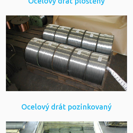
Ocelový drát ploštěný
Ocelový drát stříhaný
Ocelový drát stříhaný na paletě, v
kontejneru.
Více informací
Ocelový drát pozinkovaný