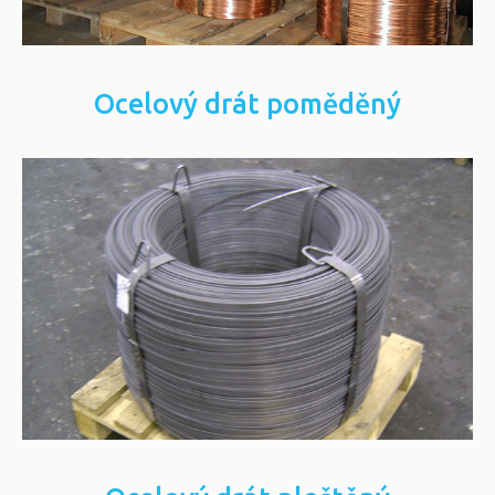
tyčích.
Více informací
Ocelový drát poměděný
Ocelový drát pozinkovaný
Ocelový drát uložený v kruzích, na
cívce.
Více informací