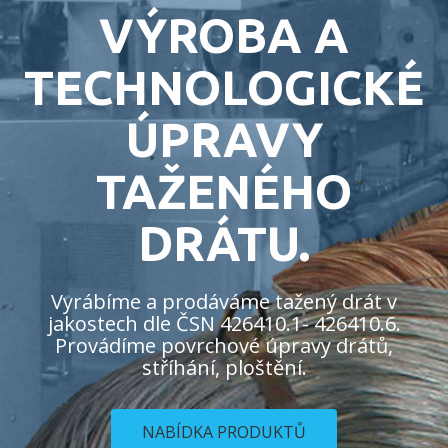
VÝROBA A
TECHNOLOGICKÉ
ÚPRAVY
TAŽENÉHO
DRÁTU.
Vyrábíme a prodáváme tažený drát v
jakostech dle ČSN 426410.1- 426410.6.
Provádíme povrchové úpravy drátů,
stříhání, ploštění.
NABÍDKA PRODUKTŮ