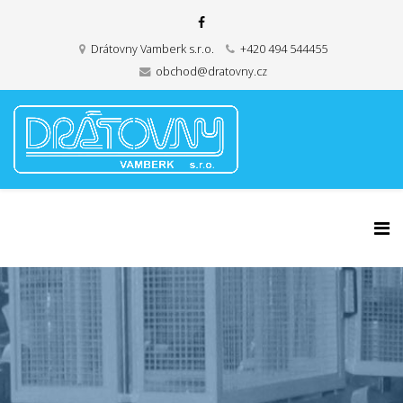
Drátovny Vamberk s.r.o.
+420 494 544455
obchod@dratovny.cz