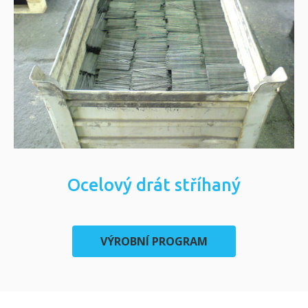
Ocelový drát stříhaný
VÝROBNÍ PROGRAM